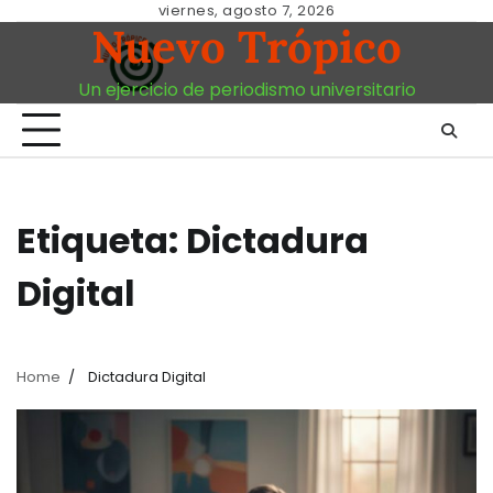
Skip
viernes, agosto 7, 2026
Nuevo Trópico
to
content
Un ejercicio de periodismo universitario
Etiqueta:
Dictadura
Digital
Home
Dictadura Digital