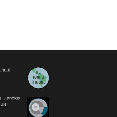
Igual
e Ciencias
 UNT