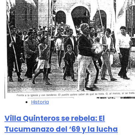
Historia
Villa Quinteros se rebela: El
Tucumanazo del ‘69 y la lucha