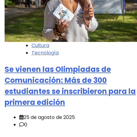
Cultura
Tecnología
Se vienen las Olimpiadas de
Comunicación: Más de 300
estudiantes se inscribieron para la
primera edición
25 de agosto de 2025
0