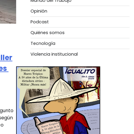
Mundo del Trabajo
Opinión
Podcast
Quiénes somos
Tecnología
Violencia institucional
ller
les
egunto
 según
co