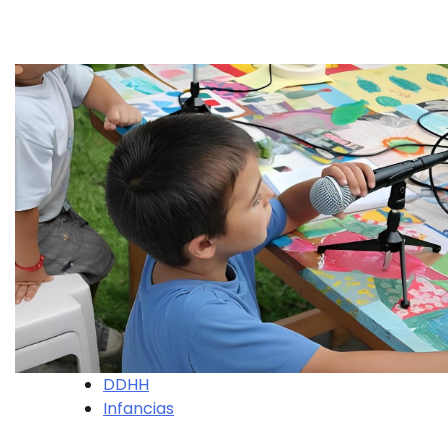
DDHH
Infancias