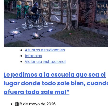
Asuntos estudiantiles
Infancias
Violencia institucional
Le pedimos a la escuela que sea el
lugar donde todo sale bien, cuand
afuera todo sale mal*
18 de mayo de 2026