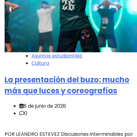
Asuntos estudiantiles
Cultura
La presentación del buzo: mucho
más que luces y coreografías
8 de junio de 2026
0
POR LEANDRO ESTEVEZ Discusiones interminables por