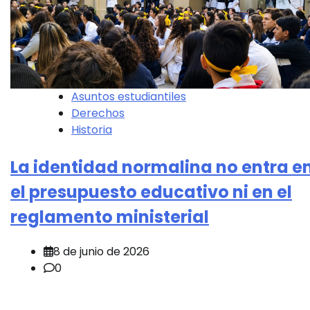
Asuntos estudiantiles
Derechos
Historia
La identidad normalina no entra e
el presupuesto educativo ni en el
reglamento ministerial
8 de junio de 2026
0