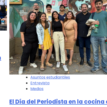
n
Asuntos estudiantiles
Entrevista
Medios
El Día del Periodista en la cocina 