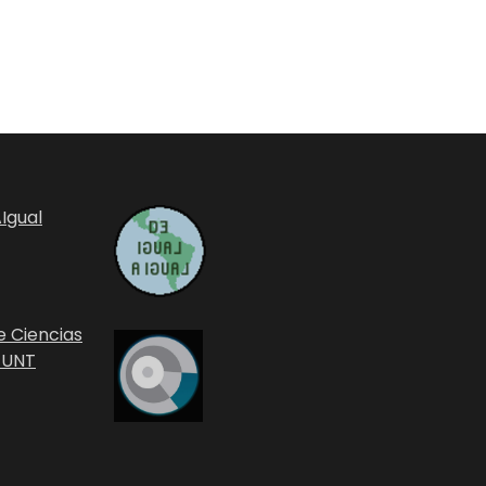
Igual
e Ciencias
 UNT