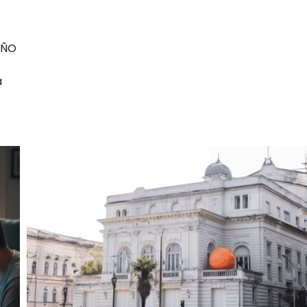
IÑO
a