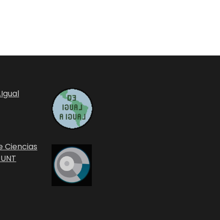
Igual
e Ciencias
 UNT