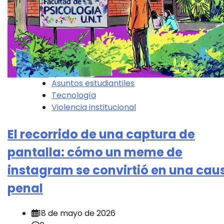
Asuntos estudiantiles
Tecnología
Violencia institucional
El recorrido de una captura de
pantalla: cómo un meme de
instagram se convirtió en una cau
penal
18 de mayo de 2026