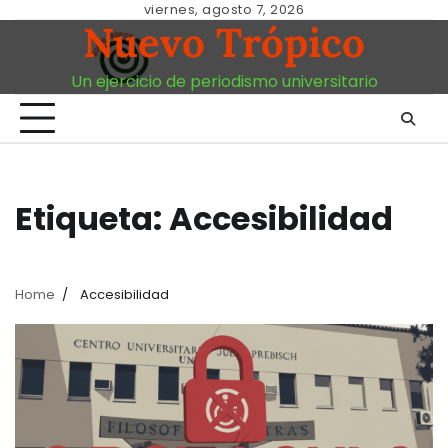
Skip
viernes, agosto 7, 2026
Nuevo Trópico
to
content
Un ejercicio de periodismo universitario
Etiqueta:
Accesibilidad
Home
Accesibilidad