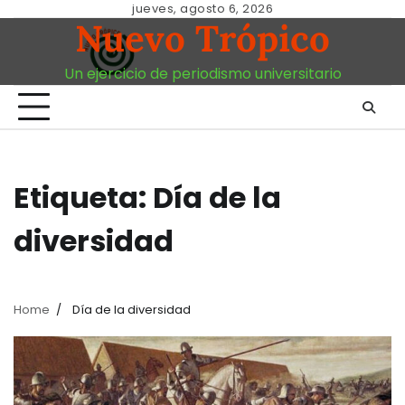
Skip
jueves, agosto 6, 2026
Nuevo Trópico
to
content
Un ejercicio de periodismo universitario
Etiqueta:
Día de la
diversidad
Home
Día de la diversidad