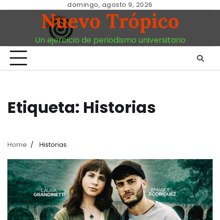
Skip
domingo, agosto 9, 2026
Nuevo Trópico
to
content
Un ejercicio de periodismo universitario
Etiqueta:
Historias
Home
Historias