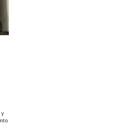
 y
ento