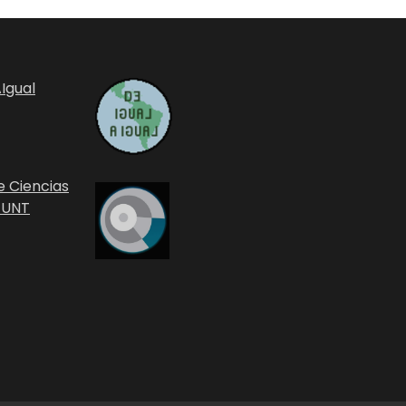
Igual
e Ciencias
 UNT