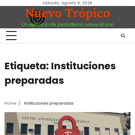
Skip
sábado, agosto 8, 2026
Nuevo Trópico
to
content
Un ejercicio de periodismo universitario
Etiqueta:
Instituciones
preparadas
Home
Instituciones preparadas