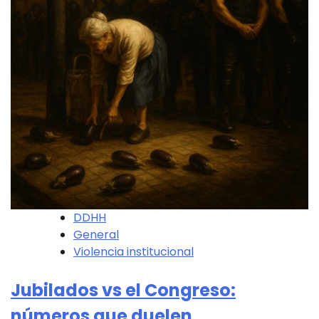
DDHH
General
Violencia institucional
Jubilados vs el Congreso:
números que duelen