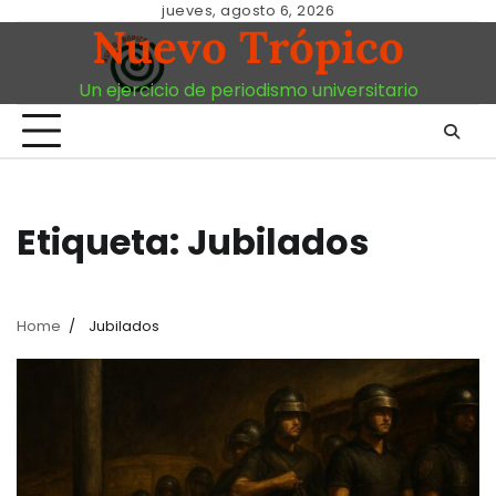
Skip
jueves, agosto 6, 2026
Nuevo Trópico
to
content
Un ejercicio de periodismo universitario
Etiqueta:
Jubilados
Home
Jubilados