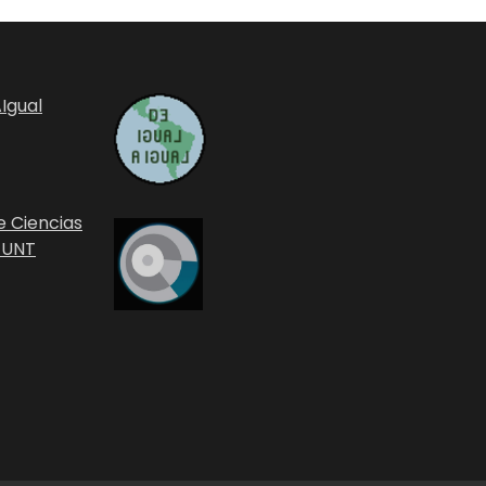
Igual
e Ciencias
 UNT