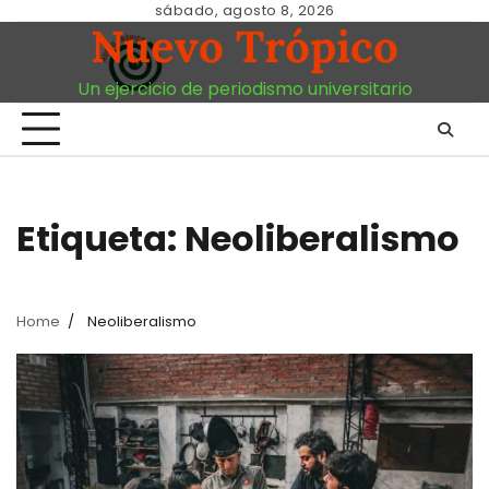
Skip
sábado, agosto 8, 2026
Nuevo Trópico
to
content
Un ejercicio de periodismo universitario
Etiqueta:
Neoliberalismo
Home
Neoliberalismo