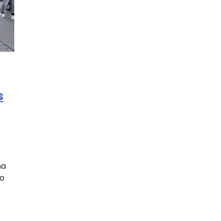
s
na
to