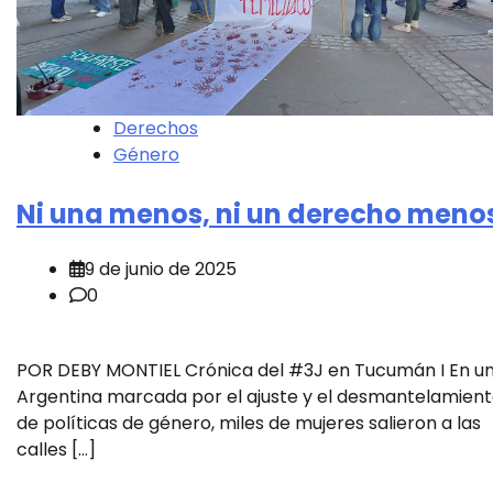
Derechos
Género
Ni una menos, ni un derecho meno
9 de junio de 2025
0
POR DEBY MONTIEL Crónica del #3J en Tucumán I En u
Argentina marcada por el ajuste y el desmantelamien
de políticas de género, miles de mujeres salieron a las
calles […]