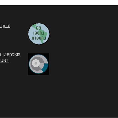
Igual
e Ciencias
 UNT