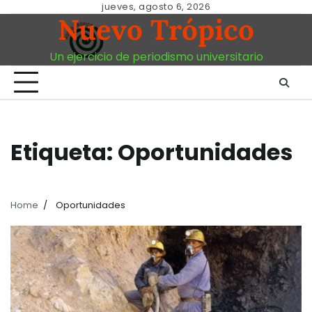
Skip
jueves, agosto 6, 2026
Nuevo Trópico
to
content
Un ejercicio de periodismo universitario
Etiqueta:
Oportunidades
Home
Oportunidades