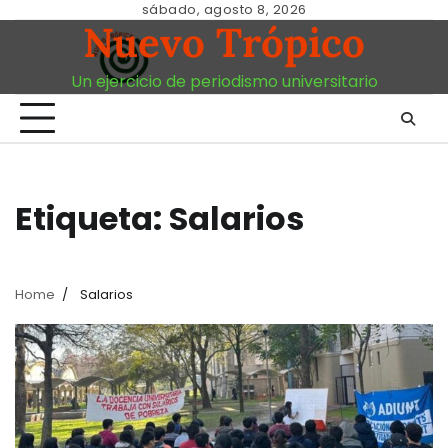
Skip
sábado, agosto 8, 2026
Nuevo Trópico
to
content
Un ejercicio de periodismo universitario
Etiqueta:
Salarios
Home
Salarios