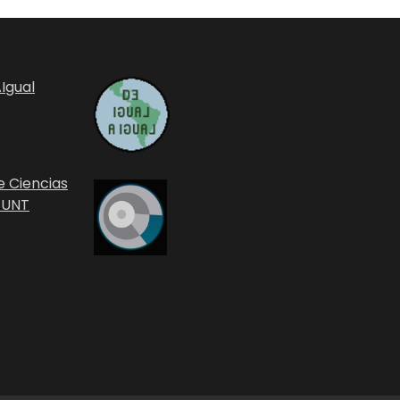
Igual
e Ciencias
 UNT