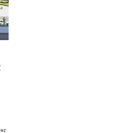
r
rez