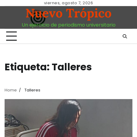
Skip
viernes, agosto 7, 2026
Nuevo Trópico
to
content
Un ejercicio de periodismo universitario
Etiqueta:
Talleres
Home
Talleres