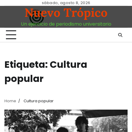
Skip
sábado, agosto 8, 2026
Nuevo Trópico
to
content
Un ejercicio de periodismo universitario
Etiqueta:
Cultura
popular
Home
Cultura popular